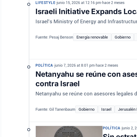
LIFESTYLE
•
junio 15, 2026 at 12:16 pm
•
hace 2 meses
Israeli Initiative Expands L
Israel's Ministry of Energy and Infrastructu
Fuente: Pesaj Benson
Energía renovable
Gobierno
POLÍTICA
•
junio 7, 2026 at 8:01 pm
•
hace 2 meses
Netanyahu se reúne con ases
contra Israel
Netanyahu se reúne con asesores legales de
Fuente: Gil Tanenbaum
Gobierno
Israel
Jerusalén 
POLÍTICA
•
junio 2, 
Sin estra