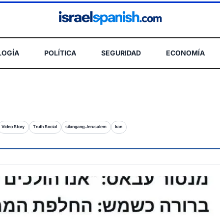
LOGÍA
POLÍTICA
SEGURIDAD
ECONOMÍA
Video Story
Truth Social
silangang Jerusalem
Iran