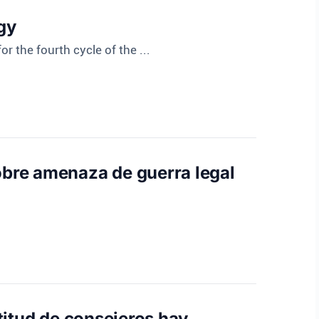
gy
r the fourth cycle of the ...
obre amenaza de guerra legal
titud de consejeros hay