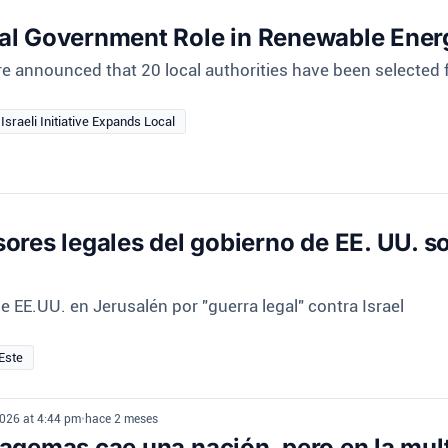
ocal Government Role in Renewable Ener
re announced that 20 local authorities have been selected fo
Israeli Initiative Expands Local
ores legales del gobierno de EE. UU. s
 EE.UU. en Jerusalén por "guerra legal" contra Israel
Este
2026 at 4:44 pm
•
hace 2 meses
tagemas cae una nación, pero en la mul