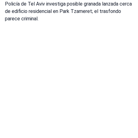
Policía de Tel Aviv investiga posible granada lanzada cerca
de edificio residencial en Park Tzameret; el trasfondo
parece criminal.
Fuente: Policía de Israel
Estación de lev
Park Tzameret
Policía de Israel
Crimen
•
agosto 5, 2026 at 10:17 pm
•
hace 2 días
Policía investiga tiroteo mortal en Tayibe
La policía del distrito de Sharon ha
abierto una investigación sobre las
circunstancias de un incidente de tiroteo
en Tayibe, en el que un residente de la
localidad, de unos 50 años, recibió un
disparo y fue declarado muerto en el
lugar.
Policía de Israel investiga tiroteo mortal en Tayibe; un
hombre de unos 50 años murió, posiblemente por una