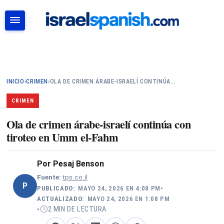
BUSCAR
INICIO
›
CRIMEN
›
OLA DE CRIMEN ÁRABE-ISRAELÍ CONTINÚA…
CRIMEN
Ola de crimen árabe-israelí continúa con
tiroteo en Umm el-Fahm
Por
Pesaj Benson
Fuente:
tps.co.il
P
PUBLICADO:
MAYO 24, 2026 EN 4:08 PM
•
ACTUALIZADO:
MAYO 24, 2026 EN 1:08 PM
2 MIN DE LECTURA
•