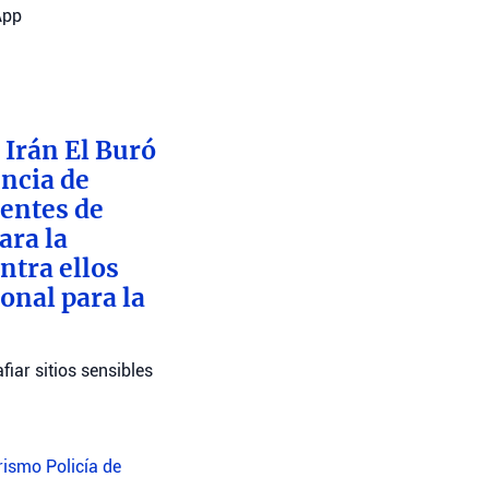
App
 Irán El Buró
encia de
dentes de
ara la
ntra ellos
onal para la
iar sitios sensibles
orismo
Policía de