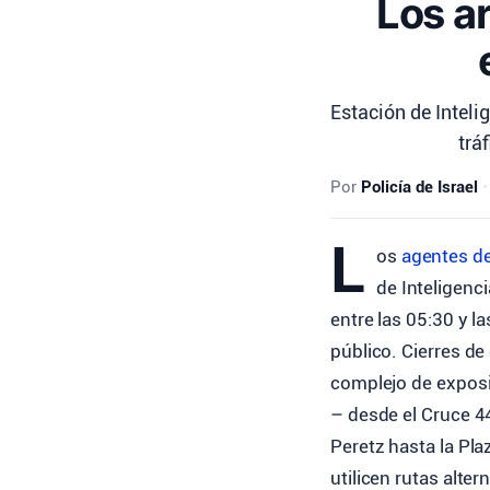
Los ar
Estación de Inteli
trá
Por
Policía de Israel
•
L
os
agentes d
de Inteligenci
entre las 05:30 y l
público. Cierres de
complejo de exposic
– desde el Cruce 4
Peretz hasta la Pl
utilicen rutas alter