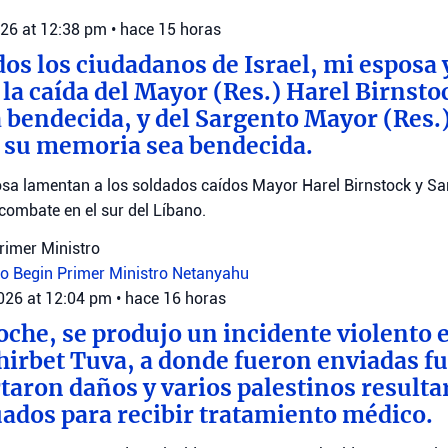
026 at 12:38 pm
•
hace 15 horas
dos los ciudadanos de Israel, mi esposa 
a caída del Mayor (Res.) Harel Birnsto
bendecida, y del Sargento Mayor (Res.
 su memoria sea bendecida.
sa lamentan a los soldados caídos Mayor Harel Birnstock y S
combate en el sur del Líbano.
Primer Ministro
ro Begin
Primer Ministro Netanyahu
2026 at 12:04 pm
•
hace 16 horas
oche, se produjo un incidente violento e
Khirbet Tuva, a donde fueron enviadas fu
rtaron daños y varios palestinos resulta
ados para recibir tratamiento médico.