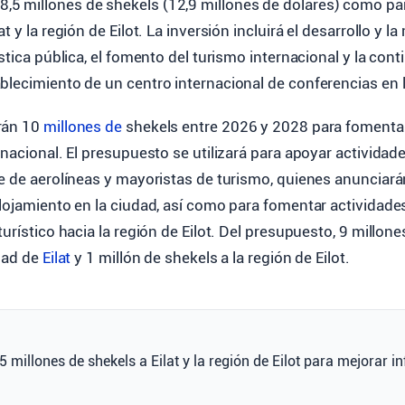
38,5 millones de shekels (12,9 millones de dólares) como pa
t y la región de Eilot. La inversión incluirá el desarrollo y la
ística pública, el fomento del turismo internacional y la cont
blecimiento de un centro internacional de conferencias en 
rán 10
millones de
shekels entre 2026 y 2028 para fomentar
rnacional. El presupuesto se utilizará para apoyar actividad
te de aerolíneas y mayoristas de turismo, quienes anunciar
alojamiento en la ciudad, así como para fomentar actividad
turístico hacia la región de Eilot. Del presupuesto, 9 millon
udad de
Eilat
y 1 millón de shekels a la región de Eilot.
,5 millones de shekels a Eilat y la región de Eilot para mejorar i