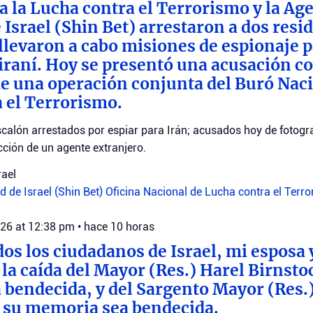
a la Lucha contra el Terrorismo y la Ag
 Israel (Shin Bet) arrestaron a dos resi
llevaron a cabo misiones de espionaje p
 iraní. Hoy se presentó una acusación co
e una operación conjunta del Buró Naci
 el Terrorismo.
calón arrestados por espiar para Irán; acusados hoy de fotograf
ección de un agente extranjero.
rael
 de Israel (Shin Bet)
Oficina Nacional de Lucha contra el Terr
026 at 12:38 pm
•
hace 10 horas
dos los ciudadanos de Israel, mi esposa 
a caída del Mayor (Res.) Harel Birnsto
bendecida, y del Sargento Mayor (Res.
 su memoria sea bendecida.