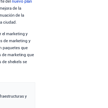
rte del
nuevo plan
 mejora de la
inuación de la
la ciudad.
 el marketing y
es de marketing y
án paquetes que
es de marketing que
es de shekels se
nfraestructuras y