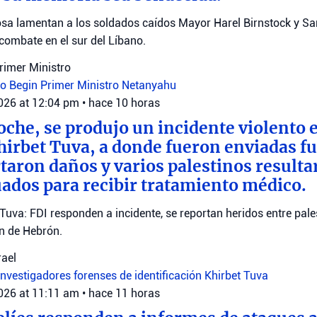
sa lamentan a los soldados caídos Mayor Harel Birnstock y S
combate en el sur del Líbano.
Primer Ministro
ro Begin
Primer Ministro Netanyahu
2026 at 12:04 pm
•
hace 10 horas
oche, se produjo un incidente violento e
Khirbet Tuva, a donde fueron enviadas fu
rtaron daños y varios palestinos resulta
ados para recibir tratamiento médico.
 Tuva: FDI responden a incidente, se reportan heridos entre pale
ón de Hebrón.
rael
investigadores forenses de identificación
Khirbet Tuva
2026 at 11:11 am
•
hace 11 horas