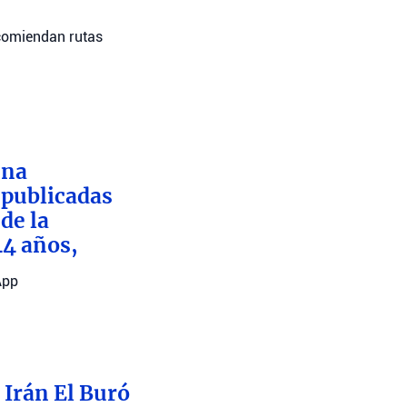
recomiendan rutas
una
 publicadas
de la
44 años,
App
 Irán El Buró