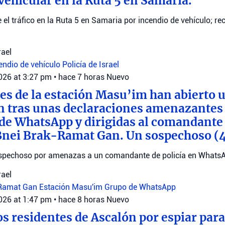
vehicular en la Ruta 5 en Samaria.
ge el tráfico en la Ruta 5 en Samaria por incendio de vehículo; 
rael
endio de vehículo
Policía de Israel
2026 at 3:27 pm
•
hace 7 horas
Nuevo
es de la estación Masu’im han abierto 
n tras unas declaraciones amenazantes
de WhatsApp y dirigidas al comandante 
Bnei Brak-Ramat Gan. Un sospechoso (
sospechoso por amenazas a un comandante de policía en Whats
rael
-Ramat Gan
Estación Masu'im
Grupo de WhatsApp
2026 at 1:47 pm
•
hace 8 horas
Nuevo
os residentes de Ascalón por espiar para