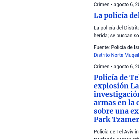
Crimen
•
agosto 6, 
La policía de
La policía del Distr
herida; se buscan s
Fuente: Policía de Is
Distrito Norte
Muqei
Crimen
•
agosto 6, 
Policía de T
explosión La 
investigació
armas en la 
sobre una exp
Park Tzamere
Policía de Tel Aviv 