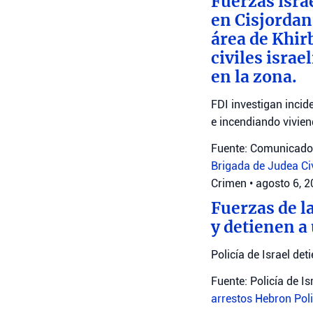
Fuerzas isra
en Cisjordan
área de Khir
civiles isra
en la zona.
FDI investigan incid
e incendiando vivien
Fuente: Comunicado 
Brigada de Judea
Ci
Crimen
•
agosto 6, 
Fuerzas de l
y detienen a
Policía de Israel det
Fuente: Policía de Is
arrestos
Hebron
Poli