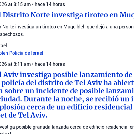
2026 at 8:15 am
•
hace 14 horas
l Distrito Norte investiga tiroteo en Mu
ito Norte investiga un tiroteo en Muqeibleh que dejó a una pers
ospechosos.
rael
bleh
Policía de Israel
2026 at 8:11 am
•
hace 14 horas
el Aviv investiga posible lanzamiento de
policía del distrito de Tel Aviv ha abier
n sobre un incidente de posible lanzam
ciudad. Durante la noche, se recibió un
losión cerca de un edificio residencial 
t de Tel Aviv.
investiga posible granada lanzada cerca de edificio residencial e