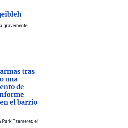
qeibleh
ona gravemente
 armas tras
to una
iento de
 informe
en el barrio
n Park Tzameret; el