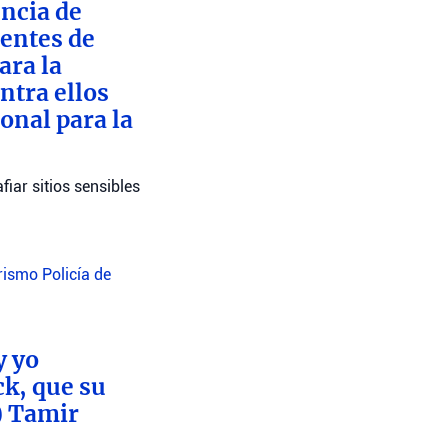
encia de
dentes de
ara la
ntra ellos
onal para la
iar sitios sensibles
orismo
Policía de
y yo
ck, que su
) Tamir