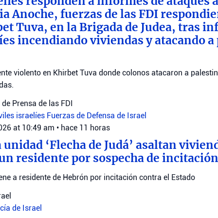
elíes responden a informes de ataques a
ia Anoche, fuerzas de las FDI respondie
bet Tuva, en la Brigada de Judea, tras i
elíes incendiando viviendas y atacando a
ente violento en Khirbet Tuva donde colonos atacaron a palestin
das.
de Prensa de las FDI
viles israelíes
Fuerzas de Defensa de Israel
2026 at 10:49 am
•
hace 11 horas
a unidad ‘Flecha de Judá’ asaltan vivie
 un residente por sospecha de incitación
iene a residente de Hebrón por incitación contra el Estado
rael
cía de Israel