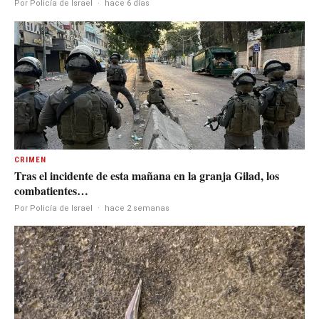
Por Policía de Israel
·
hace 6 días
CRIMEN
Tras el incidente de esta mañana en la granja Gilad, los
combatientes…
Por Policía de Israel
·
hace 2 semanas