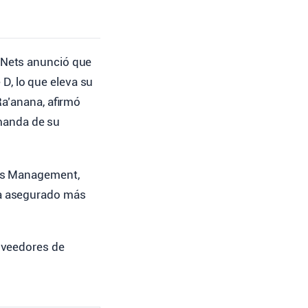
veNets anunció que
D, lo que eleva su
Ra’anana, afirmó
emanda de su
des Management,
ha asegurado más
oveedores de