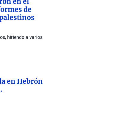
ron en el
nformes de
 palestinos
os, hiriendo a varios
nda en Hebrón
.