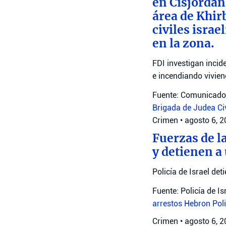
en Cisjordan
área de Khir
civiles isra
en la zona.
FDI investigan incid
e incendiando vivien
Fuente: Comunicado 
Brigada de Judea
Ci
Crimen
•
agosto 6, 
Fuerzas de l
y detienen a
Policía de Israel det
Fuente: Policía de Is
arrestos
Hebron
Poli
Crimen
•
agosto 6, 