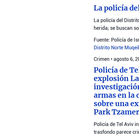
La policía de
La policía del Distr
herida; se buscan s
Fuente: Policía de Is
Distrito Norte
Muqei
Crimen
•
agosto 6, 
Policía de T
explosión La 
investigació
armas en la 
sobre una exp
Park Tzamere
Policía de Tel Aviv 
trasfondo parece cri