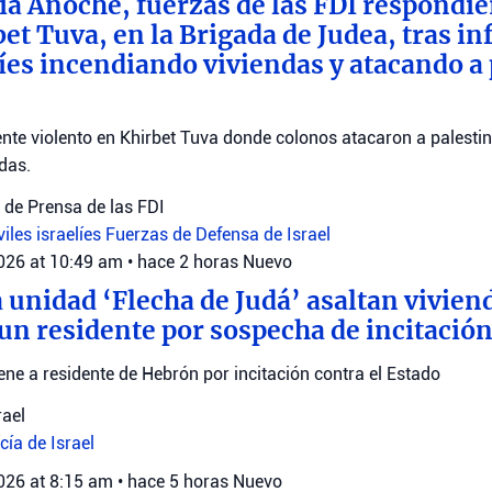
ia Anoche, fuerzas de las FDI respondie
bet Tuva, en la Brigada de Judea, tras i
elíes incendiando viviendas y atacando a
ente violento en Khirbet Tuva donde colonos atacaron a palestin
das.
de Prensa de las FDI
viles israelíes
Fuerzas de Defensa de Israel
2026 at 10:49 am
•
hace 2 horas
Nuevo
a unidad ‘Flecha de Judá’ asaltan vivie
 un residente por sospecha de incitación
iene a residente de Hebrón por incitación contra el Estado
rael
cía de Israel
2026 at 8:15 am
•
hace 5 horas
Nuevo