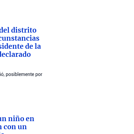
del distrito
rcunstancias
sidente de la
 declarado
ió, posiblemente por
 un niño en
n con un