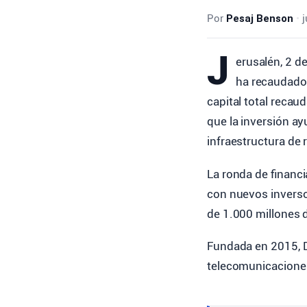
Por
Pesaj Benson
•
j
J
erusalén, 2 d
ha recaudado 
capital total recau
que la inversión ay
infraestructura de 
La ronda de financ
con nuevos invers
de 1.000 millones 
Fundada en 2015, D
telecomunicaciones 