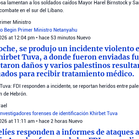
sa lamentan a los soldados caídos Mayor Harel Birnstock y S
combate en el sur del Líbano.
Primer Ministro
ro Begin
Primer Ministro Netanyahu
2026 at 12:04 pm
•
hace 53 minutos
Nuevo
oche, se produjo un incidente violento e
Khirbet Tuva, a donde fueron enviadas fu
rtaron daños y varios palestinos resulta
ados para recibir tratamiento médico.
 Tuva: FDI responden a incidente, se reportan heridos entre pale
ón de Hebrón.
rael
investigadores forenses de identificación
Khirbet Tuva
2026 at 11:11 am
•
hace 2 horas
Nuevo
elíes responden a informes de ataques a