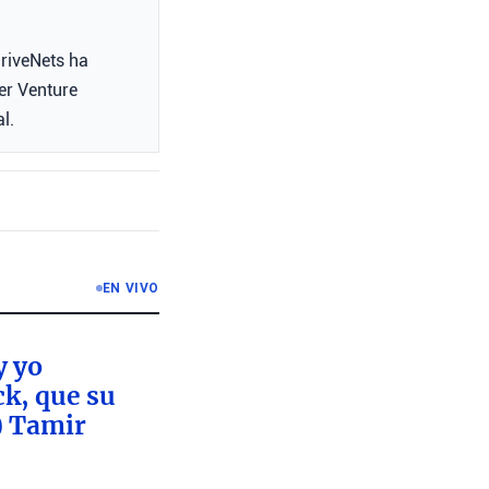
DriveNets ha
er Venture
l.
EN VIVO
y yo
ck, que su
) Tamir