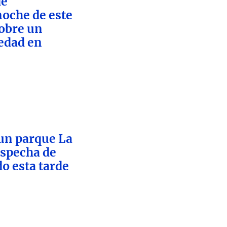
de
oche de este
sobre un
vedad en
un parque La
ospecha de
o esta tarde