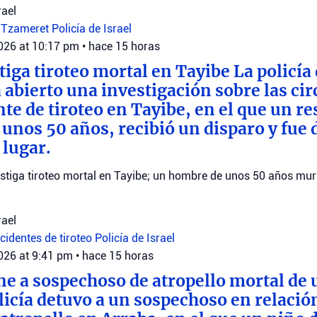
rael
 Tzameret
Policía de Israel
2026 at 10:17 pm
•
hace 15 horas
tiga tiroteo mortal en Tayibe La policía 
 abierto una investigación sobre las ci
te de tiroteo en Tayibe, en el que un re
e unos 50 años, recibió un disparo y fue
 lugar.
vestiga tiroteo mortal en Tayibe; un hombre de unos 50 años mur
rael
ncidentes de tiroteo
Policía de Israel
2026 at 9:41 pm
•
hace 15 horas
ene a sospechoso de atropello mortal de
licía detuvo a un sospechoso en relació