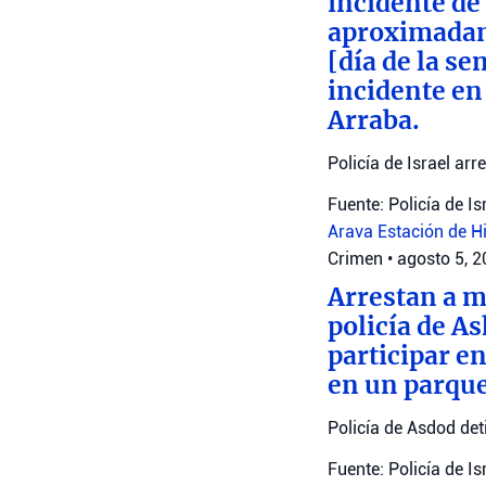
incidente de
aproximadame
[día de la se
incidente en
Arraba.
Policía de Israel ar
Fuente: Policía de Is
Arava
Estación de H
Crimen
•
agosto 5, 
Arrestan a 
policía de A
participar e
en un parque
Policía de Asdod de
Fuente: Policía de Is