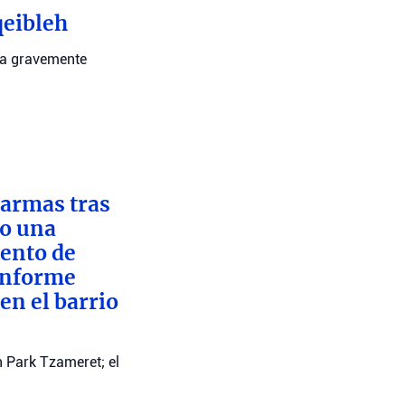
qeibleh
ona gravemente
 armas tras
to una
iento de
 informe
en el barrio
n Park Tzameret; el