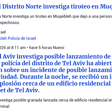
l Distrito Norte investiga tiroteo en Mu
ito Norte investiga un tiroteo en Muqeibleh que dejó a una pers
ospechosos.
rael
bleh
Policía de Israel
2026 at 8:11 am
•
hace 5 horas
Nuevo
el Aviv investiga posible lanzamiento de
policía del distrito de Tel Aviv ha abier
n sobre un incidente de posible lanzam
ciudad. Durante la noche, se recibió un
losión cerca de un edificio residencial 
t de Tel Aviv.
investiga posible granada lanzada cerca de edificio residencial e
minal.