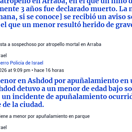
 atropello en Arraba, en el que un niño 
nte 3 años fue declarado muerto. La n
mana, si se conoce] se recibió un aviso 
 el que un menor resultó herido de gra
resta a sospechoso por atropello mortal en Arraba
rael
ierro
Policía de Israel
2026 at 9:09 pm
•
hace 16 horas
menor en Ashdod por apuñalamiento en 
shdod detuvo a un menor de edad bajo s
n un incidente de apuñalamiento ocurrid
 de la ciudad.
tiene a menor por apuñalamiento en parque
rael