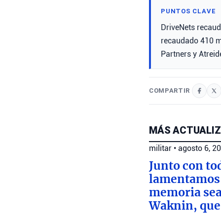
PUNTOS CLAVE
DriveNets recaud
recaudado 410 mi
Partners y Atreid
COMPARTIR
MÁS ACTUALIZ
militar
•
agosto 6, 2
Junto con to
lamentamos l
memoria sea 
Waknin, que