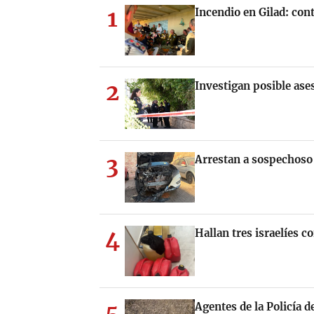
1
Incendio en Gilad: cont
2
Investigan posible ase
3
Arrestan a sospechoso 
4
Hallan tres israelíes 
5
Agentes de la Policía 