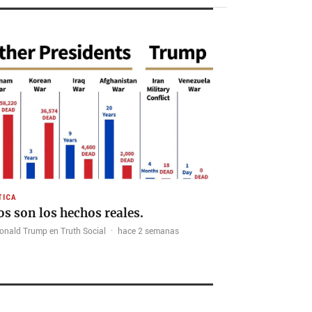
TICA
os son los hechos reales.
onald Trump en Truth Social
·
hace 2 semanas