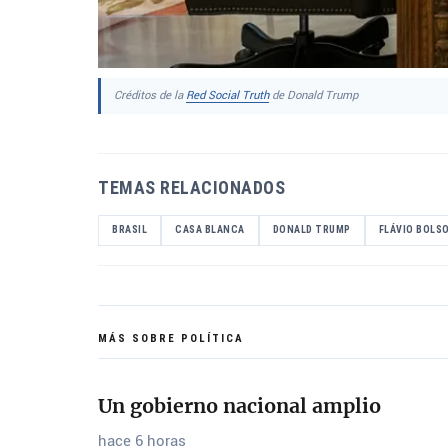
Créditos de la
Red Social Truth
de Donald Trump
TEMAS RELACIONADOS
BRASIL
CASA BLANCA
DONALD TRUMP
FLÁVIO BOLS
MÁS SOBRE POLÍTICA
Un gobierno nacional amplio
hace 6 horas