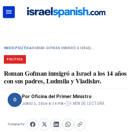
BUSCAR
INICIO
›
POLÍTICA
›
ROMAN GOFMAN INMIGRÓ A ISRAEL…
POLÍTICA
Roman Gofman inmigró a Israel a los 14 años
con sus padres, Ludmila y Vladislav.
Por
Oficina del Primer Ministro
O
1 MIN DE LECTURA
JUNIO 2, 2026
•
8:14 PM
•
Compartir
Compartir en Facebook
Compartir en X
Compartir en LinkedIn
Compartir en WhatsApp
Copiar enlace