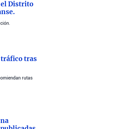
l Distrito
anse.
ción.
tráfico tras
recomiendan rutas
una
 publicadas