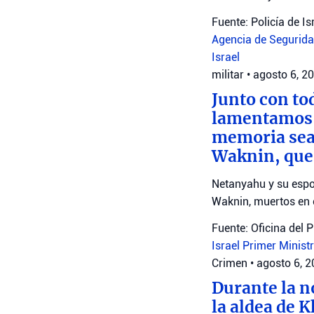
Fuente: Policía de Is
Agencia de Seguridad
Israel
militar
•
agosto 6, 2
Junto con to
lamentamos l
memoria sea 
Waknin, que
Netanyahu y su espo
Waknin, muertos en 
Fuente: Oficina del 
Israel
Primer Minist
Crimen
•
agosto 6, 
Durante la n
la aldea de 