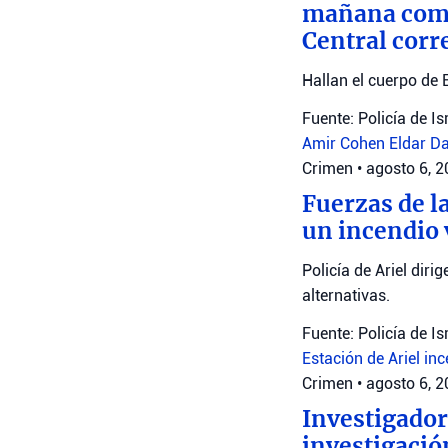
mañana como 
Central corr
Hallan el cuerpo de 
Fuente: Policía de Is
Amir Cohen
Eldar D
Crimen
•
agosto 6, 
Fuerzas de la
un incendio 
Policía de Ariel diri
alternativas.
Fuente: Policía de Is
Estación de Ariel
inc
Crimen
•
agosto 6, 
Investigador
investigació