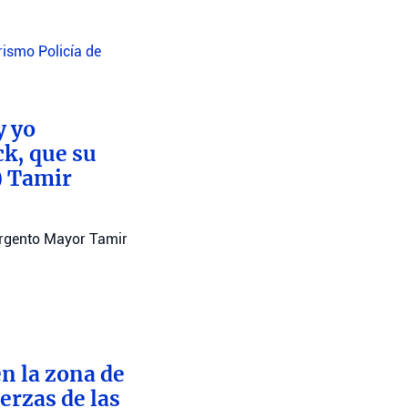
orismo
Policía de
y yo
ck, que su
) Tamir
argento Mayor Tamir
n la zona de
erzas de las