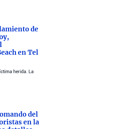
alamiento de
oy,
l
Beach en Tel
íctima herida. La
 Comando del
oristas en la