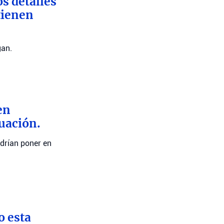
s detalles
tienen
gan.
en
tuación.
drían poner en
o esta