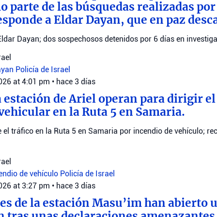
parte de las búsquedas realizadas por e
esponde a Eldar Dayan, que en paz desc
Eldar Dayan; dos sospechosos detenidos por 6 días en investiga
rael
ayan
Policía de Israel
2026 at 4:01 pm
•
hace 3 días
 estación de Ariel operan para dirigir el 
vehicular en la Ruta 5 en Samaria.
ge el tráfico en la Ruta 5 en Samaria por incendio de vehículo; 
rael
endio de vehículo
Policía de Israel
2026 at 3:27 pm
•
hace 3 días
es de la estación Masu’im han abierto 
n tras unas declaraciones amenazantes