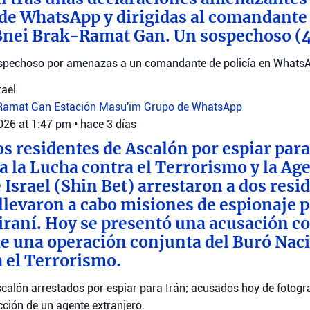
de WhatsApp y dirigidas al comandante 
Bnei Brak-Ramat Gan. Un sospechoso (
sospechoso por amenazas a un comandante de policía en Whats
rael
-Ramat Gan
Estación Masu'im
Grupo de WhatsApp
2026 at 1:47 pm
•
hace 3 días
os residentes de Ascalón por espiar para
a la Lucha contra el Terrorismo y la Ag
 Israel (Shin Bet) arrestaron a dos resi
llevaron a cabo misiones de espionaje p
 iraní. Hoy se presentó una acusación co
e una operación conjunta del Buró Naci
 el Terrorismo.
calón arrestados por espiar para Irán; acusados hoy de fotograf
ección de un agente extranjero.