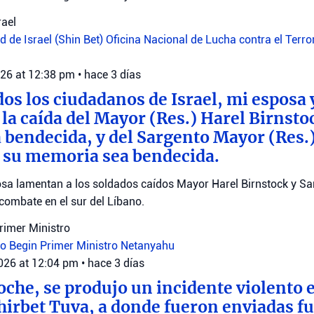
rael
 de Israel (Shin Bet)
Oficina Nacional de Lucha contra el Terr
026 at 12:38 pm
•
hace 3 días
dos los ciudadanos de Israel, mi esposa 
a caída del Mayor (Res.) Harel Birnsto
bendecida, y del Sargento Mayor (Res.
 su memoria sea bendecida.
sa lamentan a los soldados caídos Mayor Harel Birnstock y S
combate en el sur del Líbano.
Primer Ministro
ro Begin
Primer Ministro Netanyahu
2026 at 12:04 pm
•
hace 3 días
oche, se produjo un incidente violento e
Khirbet Tuva, a donde fueron enviadas fu