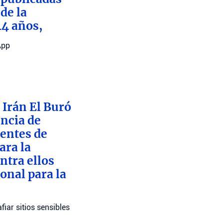
de la
44 años,
App
 Irán El Buró
encia de
dentes de
ara la
ntra ellos
onal para la
iar sitios sensibles