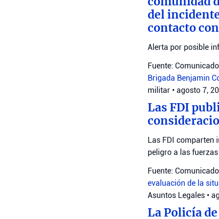
comunidad de
del incident
contacto con
Alerta por posible in
Fuente: Comunicado 
Brigada Benjamin
C
militar
•
agosto 7, 2
Las FDI publ
consideracio
Las FDI comparten i
peligro a las fuerza
Fuente: Comunicado 
evaluación de la sit
Asuntos Legales
•
ag
La Policía de