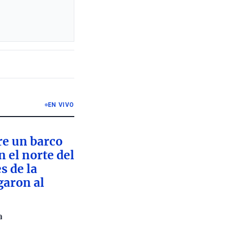
EN VIVO
re un barco
 el norte del
s de la
garon al
a