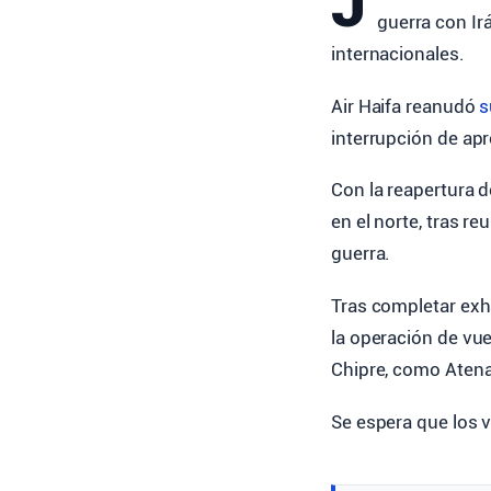
J
guerra con Ir
internacionales.
Air Haifa reanudó
s
interrupción de ap
Con la reapertura 
en el norte, tras 
guerra.
Tras completar exha
la operación de vu
Chipre, como Atena
Se espera que los 