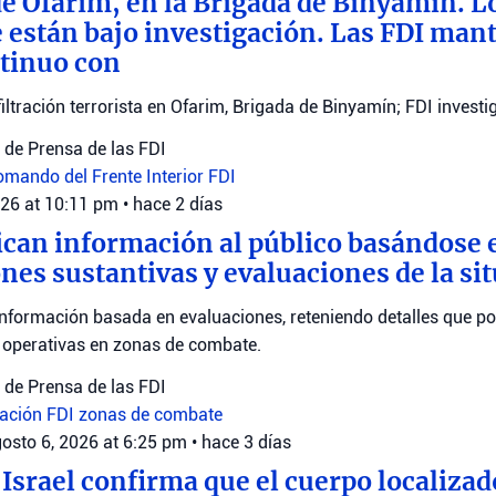
 Ofarim, en la Brigada de Binyamín. Lo
e están bajo investigación. Las FDI man
tinuo con
filtración terrorista en Ofarim, Brigada de Binyamín; FDI investi
de Prensa de las FDI
omando del Frente Interior
FDI
026 at 10:11 pm
•
hace 2 días
ican información al público basándose 
nes sustantivas y evaluaciones de la si
nformación basada en evaluaciones, reteniendo detalles que po
s operativas en zonas de combate.
de Prensa de las FDI
uación
FDI
zonas de combate
osto 6, 2026 at 6:25 pm
•
hace 3 días
 Israel confirma que el cuerpo localizad