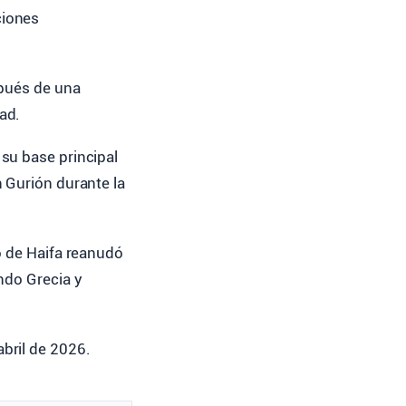
ciones
spués de una
ad.
su base principal
 Gurión durante la
o de Haifa reanudó
ndo Grecia y
bril de 2026.