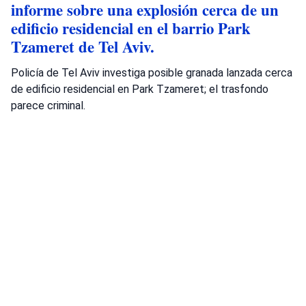
informe sobre una explosión cerca de un
edificio residencial en el barrio Park
Tzameret de Tel Aviv.
Policía de Tel Aviv investiga posible granada lanzada cerca
de edificio residencial en Park Tzameret; el trasfondo
parece criminal.
Fuente: Policía de Israel
Estación de lev
Park Tzameret
Policía de Israel
Crimen
•
agosto 5, 2026 at 10:17 pm
•
hace 2 días
Policía investiga tiroteo mortal en Tayibe
La policía del distrito de Sharon ha
abierto una investigación sobre las
circunstancias de un incidente de tiroteo
en Tayibe, en el que un residente de la
localidad, de unos 50 años, recibió un
disparo y fue declarado muerto en el