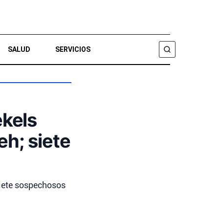
SALUD
SERVICIOS
BUSCAR
ekels
eh; siete
siete sospechosos