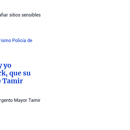
iar sitios sensibles
orismo
Policía de
y yo
ck, que su
) Tamir
argento Mayor Tamir