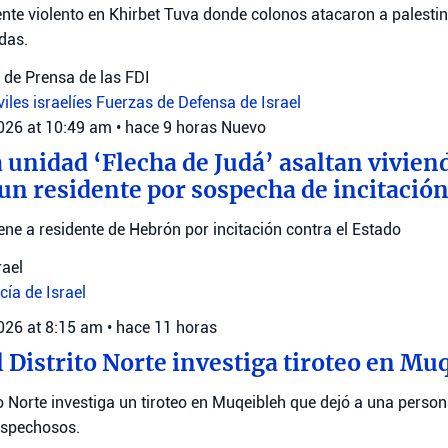
ente violento en Khirbet Tuva donde colonos atacaron a palestin
das.
de Prensa de las FDI
viles israelíes
Fuerzas de Defensa de Israel
2026 at 10:49 am
•
hace 9 horas
Nuevo
a unidad ‘Flecha de Judá’ asaltan vivie
 un residente por sospecha de incitación
iene a residente de Hebrón por incitación contra el Estado
rael
cía de Israel
2026 at 8:15 am
•
hace 11 horas
l Distrito Norte investiga tiroteo en Mu
ito Norte investiga un tiroteo en Muqeibleh que dejó a una pers
ospechosos.