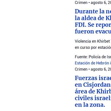
Crimen
•
agosto 6, 
Durante la n
la aldea de 
FDI. Se repo
fueron evacu
Violencia en Khirbet
en curso por estaci
Fuente: Policía de Is
Estación de Hebrón
Crimen
•
agosto 6, 
Fuerzas isra
en Cisjordan
área de Khir
civiles isra
en la zona.