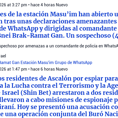
2026 at 3:27 pm
•
hace 4 horas
Nuevo
es de la estación Masu’im han abierto 
n tras unas declaraciones amenazantes
de WhatsApp y dirigidas al comandante 
Bnei Brak-Ramat Gan. Un sospechoso (
sospechoso por amenazas a un comandante de policía en Whats
rael
-Ramat Gan
Estación Masu'im
Grupo de WhatsApp
2026 at 1:47 pm
•
hace 6 horas
Nuevo
os residentes de Ascalón por espiar para
a la Lucha contra el Terrorismo y la Ag
 Israel (Shin Bet) arrestaron a dos resi
llevaron a cabo misiones de espionaje p
 iraní. Hoy se presentó una acusación co
e una operación conjunta del Buró Naci