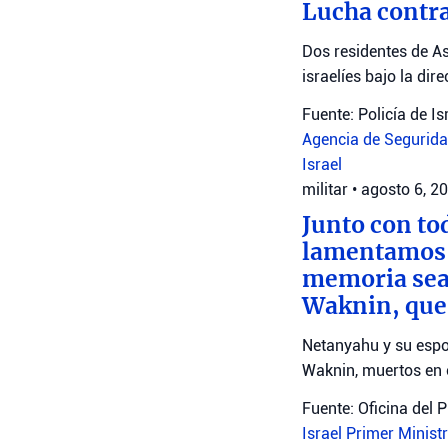
Lucha contra
Dos residentes de As
israelíes bajo la dir
Fuente: Policía de Is
Agencia de Seguridad
Israel
militar
•
agosto 6, 2
Junto con to
lamentamos l
memoria sea 
Waknin, que
Netanyahu y su espo
Waknin, muertos en 
Fuente: Oficina del 
Israel
Primer Minist