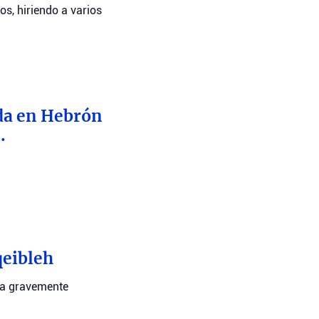
os, hiriendo a varios
nda en Hebrón
.
qeibleh
ona gravemente