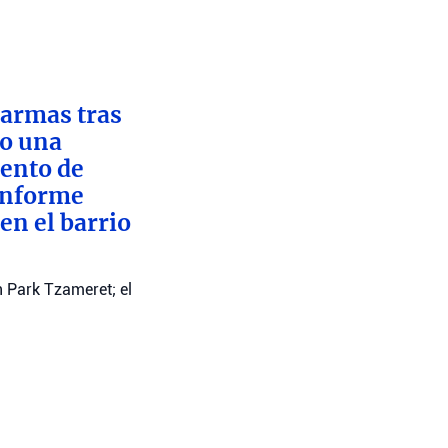
 armas tras
to una
iento de
 informe
en el barrio
n Park Tzameret; el