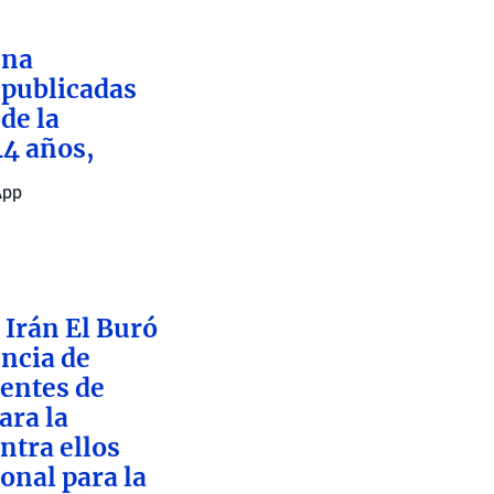
una
 publicadas
de la
44 años,
App
 Irán El Buró
encia de
dentes de
ara la
ntra ellos
onal para la