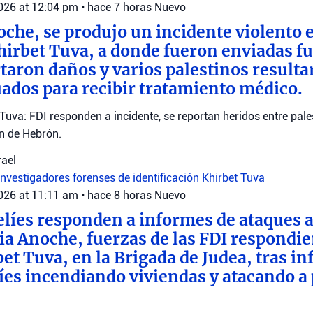
2026 at 12:04 pm
•
hace 7 horas
Nuevo
oche, se produjo un incidente violento e
Khirbet Tuva, a donde fueron enviadas fu
rtaron daños y varios palestinos resulta
ados para recibir tratamiento médico.
 Tuva: FDI responden a incidente, se reportan heridos entre pale
ón de Hebrón.
rael
investigadores forenses de identificación
Khirbet Tuva
2026 at 11:11 am
•
hace 8 horas
Nuevo
elíes responden a informes de ataques a
ia Anoche, fuerzas de las FDI respondie
bet Tuva, en la Brigada de Judea, tras i
elíes incendiando viviendas y atacando a