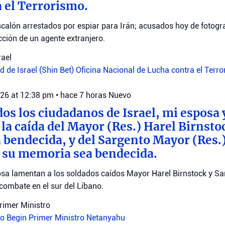
 el Terrorismo.
calón arrestados por espiar para Irán; acusados hoy de fotograf
ección de un agente extranjero.
rael
 de Israel (Shin Bet)
Oficina Nacional de Lucha contra el Terr
026 at 12:38 pm
•
hace 7 horas
Nuevo
dos los ciudadanos de Israel, mi esposa 
a caída del Mayor (Res.) Harel Birnsto
bendecida, y del Sargento Mayor (Res.
 su memoria sea bendecida.
sa lamentan a los soldados caídos Mayor Harel Birnstock y S
combate en el sur del Líbano.
Primer Ministro
ro Begin
Primer Ministro Netanyahu