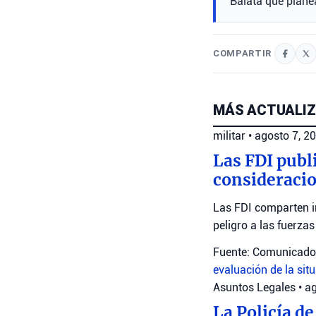
Balata que plane
COMPARTIR
MÁS ACTUALIZ
militar
•
agosto 7, 2
Las FDI publ
consideracio
Las FDI comparten i
peligro a las fuerza
Fuente: Comunicado 
evaluación de la sit
Asuntos Legales
•
ag
La Policía de