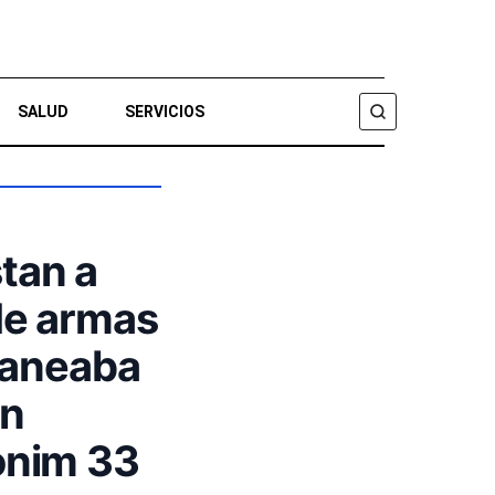
SALUD
SERVICIOS
BUSCAR
tan a
de armas
laneaba
on
onim 33