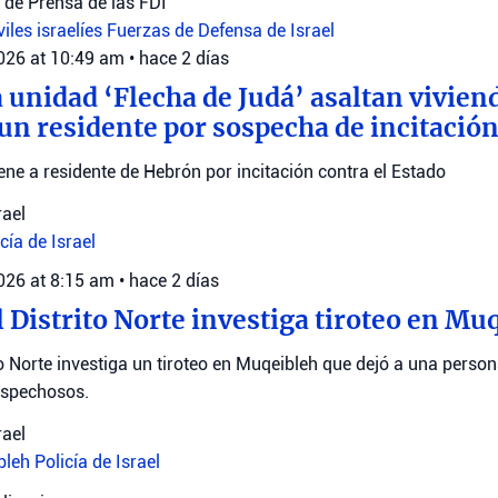
de Prensa de las FDI
viles israelíes
Fuerzas de Defensa de Israel
2026 at 10:49 am
•
hace 2 días
a unidad ‘Flecha de Judá’ asaltan vivie
 un residente por sospecha de incitación
iene a residente de Hebrón por incitación contra el Estado
rael
cía de Israel
2026 at 8:15 am
•
hace 2 días
l Distrito Norte investiga tiroteo en Mu
ito Norte investiga un tiroteo en Muqeibleh que dejó a una pers
ospechosos.
rael
bleh
Policía de Israel