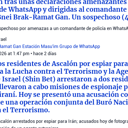
n tras unas declaraciones amenazantes
de WhatsApp y dirigidas al comandante 
Bnei Brak-Ramat Gan. Un sospechoso (
sospechoso por amenazas a un comandante de policía en Whats
rael
-Ramat Gan
Estación Masu'im
Grupo de WhatsApp
2026 at 1:47 pm
•
hace 2 días
os residentes de Ascalón por espiar para
a la Lucha contra el Terrorismo y la Ag
 Israel (Shin Bet) arrestaron a dos resi
llevaron a cabo misiones de espionaje p
 iraní. Hoy se presentó una acusación co
e una operación conjunta del Buró Naci
 el Terrorismo.
calón arrestados por espiar para Irán; acusados hoy de fotograf