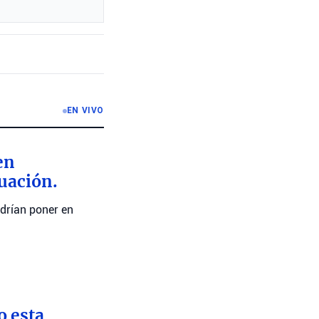
EN VIVO
en
tuación.
drían poner en
o esta