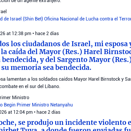
ección de un agente extranjero.
rael
 de Israel (Shin Bet)
Oficina Nacional de Lucha contra el Terr
026 at 12:38 pm
•
hace 2 días
dos los ciudadanos de Israel, mi esposa 
a caída del Mayor (Res.) Harel Birnsto
bendecida, y del Sargento Mayor (Res.
 su memoria sea bendecida.
sa lamentan a los soldados caídos Mayor Harel Birnstock y S
combate en el sur del Líbano.
Primer Ministro
ro Begin
Primer Ministro Netanyahu
2026 at 12:04 pm
•
hace 2 días
oche, se produjo un incidente violento e
Khirbet Tuva, a donde fueron enviadas fu