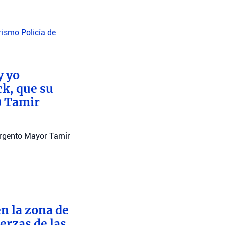
orismo
Policía de
y yo
ck, que su
) Tamir
argento Mayor Tamir
n la zona de
erzas de las