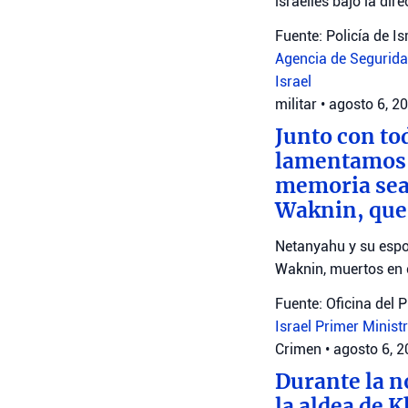
israelíes bajo la dir
Fuente: Policía de Is
Agencia de Seguridad
Israel
militar
•
agosto 6, 2
Junto con to
lamentamos l
memoria sea 
Waknin, que
Netanyahu y su espo
Waknin, muertos en 
Fuente: Oficina del 
Israel
Primer Minist
Crimen
•
agosto 6, 
Durante la n
la aldea de 