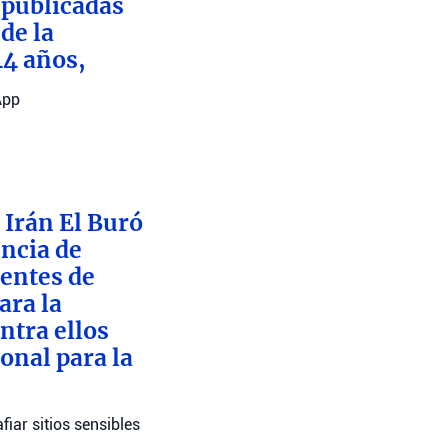
 publicadas
de la
44 años,
App
 Irán El Buró
encia de
dentes de
ara la
ntra ellos
onal para la
iar sitios sensibles