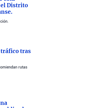
l Distrito
anse.
ción.
tráfico tras
recomiendan rutas
una