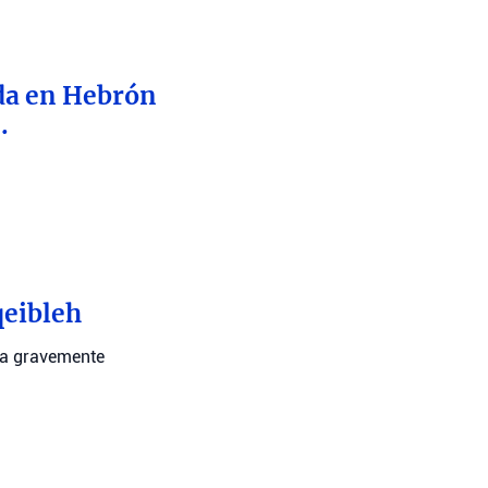
nda en Hebrón
.
qeibleh
ona gravemente