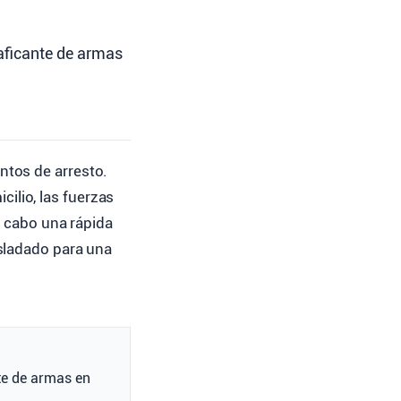
raficante de armas
entos de arresto.
ilio, las fuerzas
a cabo una rápida
asladado para una
nte de armas en