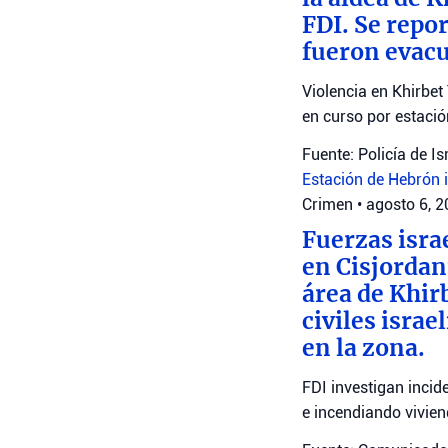
FDI. Se repo
fueron evacu
Violencia en Khirbet
en curso por estaci
Fuente: Policía de Is
Estación de Hebrón
Crimen
•
agosto 6, 
Fuerzas isra
en Cisjordan
área de Khir
civiles isra
en la zona.
FDI investigan incid
e incendiando vivien