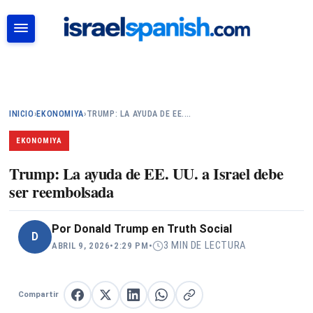
BUSCAR
INICIO
›
EKONOMIYA
›
TRUMP: LA AYUDA DE EE.…
EKONOMIYA
Trump: La ayuda de EE. UU. a Israel debe
ser reembolsada
Por
Donald Trump en Truth Social
D
3 MIN DE LECTURA
ABRIL 9, 2026
•
2:29 PM
•
Compartir
Compartir en Facebook
Compartir en X
Compartir en LinkedIn
Compartir en WhatsApp
Copiar enlace