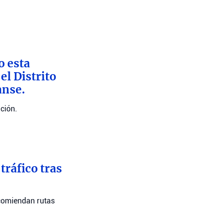
o esta
l Distrito
anse.
ción.
tráfico tras
recomiendan rutas