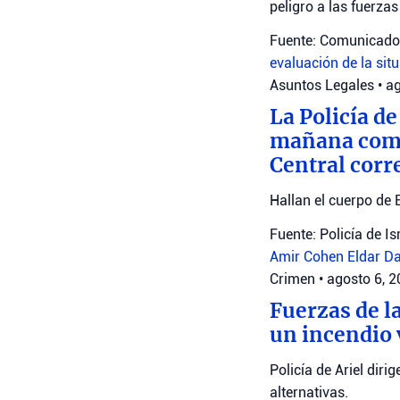
peligro a las fuerza
Fuente: Comunicado 
evaluación de la sit
Asuntos Legales
•
ag
La Policía de
mañana como 
Central corr
Hallan el cuerpo de 
Fuente: Policía de Is
Amir Cohen
Eldar D
Crimen
•
agosto 6, 
Fuerzas de la
un incendio 
Policía de Ariel diri
alternativas.