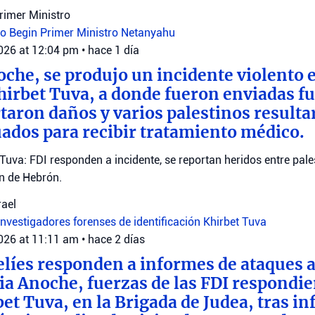
Primer Ministro
ro Begin
Primer Ministro Netanyahu
2026 at 12:04 pm
•
hace 1 día
oche, se produjo un incidente violento e
Khirbet Tuva, a donde fueron enviadas fu
rtaron daños y varios palestinos resulta
ados para recibir tratamiento médico.
 Tuva: FDI responden a incidente, se reportan heridos entre pale
ón de Hebrón.
rael
investigadores forenses de identificación
Khirbet Tuva
2026 at 11:11 am
•
hace 2 días
elíes responden a informes de ataques a
ia Anoche, fuerzas de las FDI respondie
bet Tuva, en la Brigada de Judea, tras i