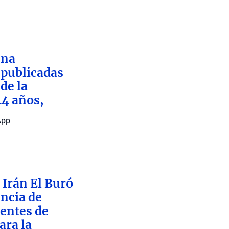
una
 publicadas
de la
44 años,
App
 Irán El Buró
encia de
dentes de
ara la