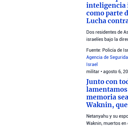
inteligencia
como parte d
Lucha contra
Dos residentes de As
israelíes bajo la dir
Fuente: Policía de Is
Agencia de Seguridad
Israel
militar
•
agosto 6, 2
Junto con to
lamentamos l
memoria sea 
Waknin, que
Netanyahu y su espo
Waknin, muertos en 