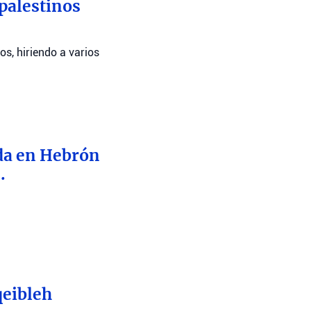
 palestinos
os, hiriendo a varios
nda en Hebrón
.
qeibleh