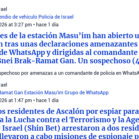
rael
endio de vehículo
Policía de Israel
2026 at 3:27 pm
•
hace 1 día
es de la estación Masu’im han abierto 
n tras unas declaraciones amenazantes
de WhatsApp y dirigidas al comandante 
Bnei Brak-Ramat Gan. Un sospechoso (
sospechoso por amenazas a un comandante de policía en Whats
rael
-Ramat Gan
Estación Masu'im
Grupo de WhatsApp
2026 at 1:47 pm
•
hace 1 día
os residentes de Ascalón por espiar para
a la Lucha contra el Terrorismo y la Ag
 Israel (Shin Bet) arrestaron a dos resi
llevaron a cabo misiones de espionaje p