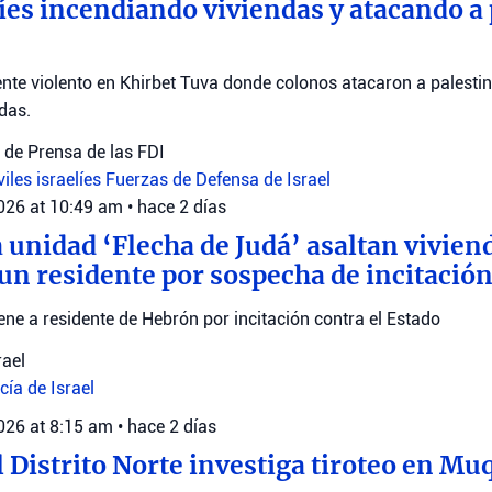
elíes incendiando viviendas y atacando a
ente violento en Khirbet Tuva donde colonos atacaron a palestin
das.
de Prensa de las FDI
viles israelíes
Fuerzas de Defensa de Israel
2026 at 10:49 am
•
hace 2 días
a unidad ‘Flecha de Judá’ asaltan vivie
 un residente por sospecha de incitación
iene a residente de Hebrón por incitación contra el Estado
rael
cía de Israel
2026 at 8:15 am
•
hace 2 días
l Distrito Norte investiga tiroteo en Mu