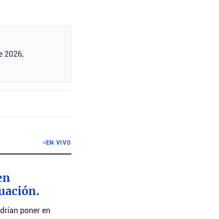
de 2026,
EN VIVO
en
tuación.
drían poner en