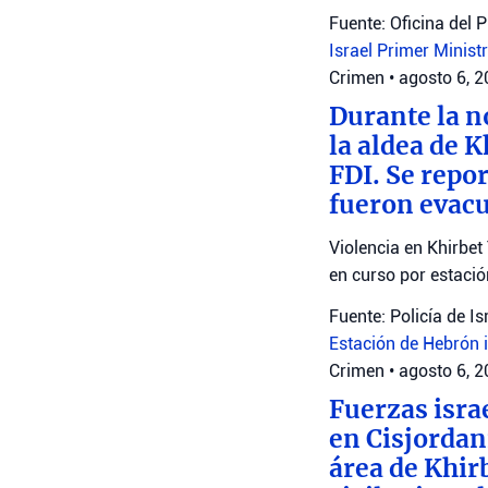
Fuente: Oficina del 
Israel
Primer Minist
Crimen
•
agosto 6, 
Durante la n
la aldea de 
FDI. Se repo
fueron evacu
Violencia en Khirbet
en curso por estaci
Fuente: Policía de Is
Estación de Hebrón
Crimen
•
agosto 6, 
Fuerzas isra
en Cisjordan
área de Khir