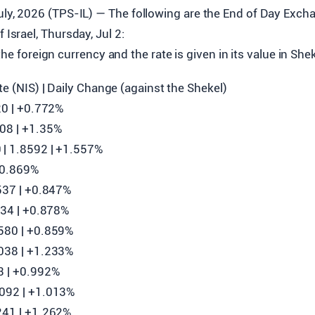
uly, 2026 (TPS-IL) — The following are the End of Day Exch
 Israel, Thursday, Jul 2:
the foreign currency and the rate is given in its value in She
ate (NIS) | Daily Change (against the Shekel)
020 | +0.772%
008 | +1.35%
 | 1.8592 | +1.557%
 +0.869%
0537 | +0.847%
1134 | +0.878%
4580 | +0.859%
3038 | +1.233%
3 | +0.992%
3092 | +1.013%
7241 | +1.262%