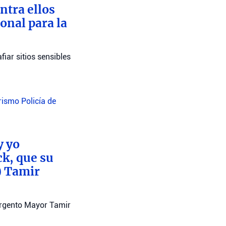
ntra ellos
onal para la
iar sitios sensibles
orismo
Policía de
y yo
ck, que su
) Tamir
argento Mayor Tamir