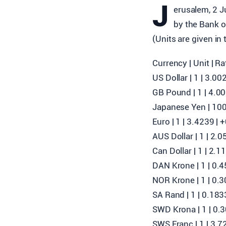
J
erusalem, 2 J
by the Bank of
(Units are given in 
Currency | Unit | R
US Dollar | 1 | 3.0
GB Pound | 1 | 4.0
Japanese Yen | 100
Euro | 1 | 3.4239 |
AUS Dollar | 1 | 2.
Can Dollar | 1 | 2.
DAN Krone | 1 | 0.
NOR Krone | 1 | 0.
SA Rand | 1 | 0.183
SWD Krona | 1 | 0.
SWS Franc | 1 | 3.