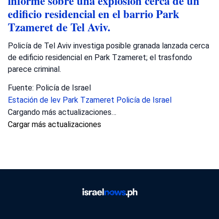
informe sobre una explosión cerca de un
edificio residencial en el barrio Park
Tzameret de Tel Aviv.
Policía de Tel Aviv investiga posible granada lanzada cerca
de edificio residencial en Park Tzameret; el trasfondo
parece criminal.
Fuente: Policía de Israel
Estación de lev
Park Tzameret
Policía de Israel
Crimen
•
agosto 5, 2026 at 10:17 pm
•
hace 1 día
Policía investiga tiroteo mortal en Tayibe
La policía del distrito de Sharon ha
abierto una investigación sobre las
circunstancias de un incidente de tiroteo
en Tayibe, en el que un residente de la
localidad, de unos 50 años, recibió un
disparo y fue declarado muerto en el