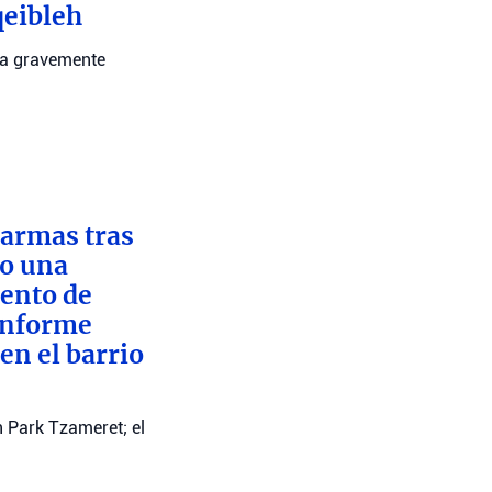
qeibleh
ona gravemente
 armas tras
to una
iento de
 informe
en el barrio
n Park Tzameret; el