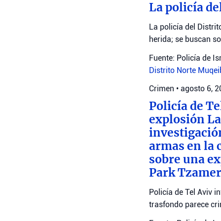
La policía de
La policía del Distr
herida; se buscan s
Fuente: Policía de Is
Distrito Norte
Muqei
Crimen
•
agosto 6, 
Policía de T
explosión La 
investigació
armas en la 
sobre una exp
Park Tzamere
Policía de Tel Aviv 
trasfondo parece cri