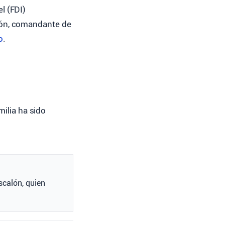
l (FDI)
alón, comandante de
o
.
milia ha sido
scalón, quien