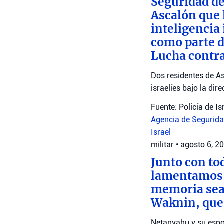
Seguridad de
Ascalón que 
inteligencia
como parte d
Lucha contra
Dos residentes de As
israelíes bajo la dir
Fuente: Policía de Is
Agencia de Seguridad
Israel
militar
•
agosto 6, 2
Junto con to
lamentamos l
memoria sea 
Waknin, que
Netanyahu y su espo