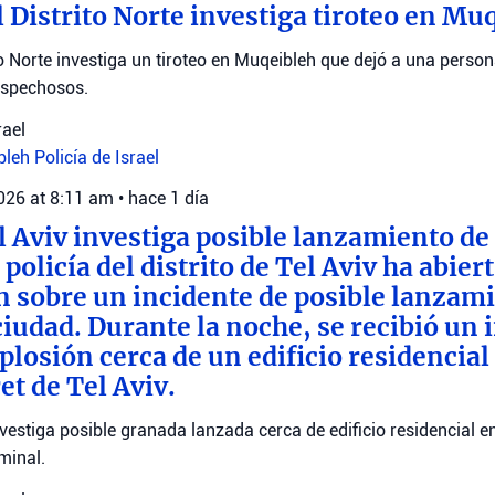
l Distrito Norte investiga tiroteo en Mu
ito Norte investiga un tiroteo en Muqeibleh que dejó a una pers
ospechosos.
rael
bleh
Policía de Israel
2026 at 8:11 am
•
hace 1 día
el Aviv investiga posible lanzamiento de
policía del distrito de Tel Aviv ha abier
n sobre un incidente de posible lanzam
ciudad. Durante la noche, se recibió un
losión cerca de un edificio residencial 
t de Tel Aviv.
investiga posible granada lanzada cerca de edificio residencial e
minal.