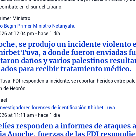
combate en el sur del Líbano.
Primer Ministro
ro Begin
Primer Ministro Netanyahu
2026 at 12:04 pm
•
hace 1 día
oche, se produjo un incidente violento e
Khirbet Tuva, a donde fueron enviadas fu
rtaron daños y varios palestinos resulta
ados para recibir tratamiento médico.
 Tuva: FDI responden a incidente, se reportan heridos entre pale
ón de Hebrón.
rael
investigadores forenses de identificación
Khirbet Tuva
2026 at 11:11 am
•
hace 1 día
elíes responden a informes de ataques a
ia Anoche, fuerzas de las FDI respondie