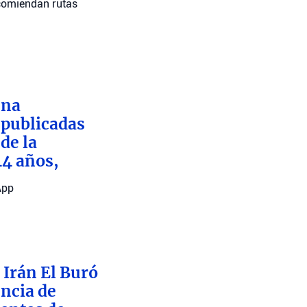
recomiendan rutas
una
 publicadas
de la
44 años,
App
 Irán El Buró
encia de