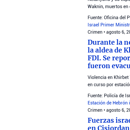
Waknin, muertos en 
Fuente: Oficina del 
Israel
Primer Minist
Crimen
•
agosto 6, 
Durante la n
la aldea de 
FDI. Se repo
fueron evacu
Violencia en Khirbet
en curso por estaci
Fuente: Policía de Is
Estación de Hebrón
Crimen
•
agosto 6, 
Fuerzas isra
en Cisjordan