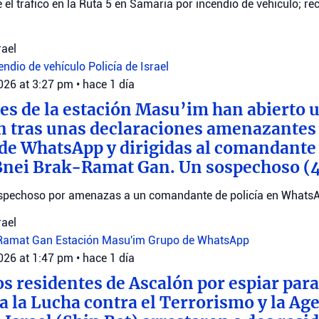
ge el tráfico en la Ruta 5 en Samaria por incendio de vehículo; 
rael
endio de vehículo
Policía de Israel
2026 at 3:27 pm
•
hace 1 día
es de la estación Masu’im han abierto 
n tras unas declaraciones amenazantes
de WhatsApp y dirigidas al comandante 
Bnei Brak-Ramat Gan. Un sospechoso (
sospechoso por amenazas a un comandante de policía en Whats
rael
-Ramat Gan
Estación Masu'im
Grupo de WhatsApp
2026 at 1:47 pm
•
hace 1 día
os residentes de Ascalón por espiar para
a la Lucha contra el Terrorismo y la Ag