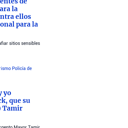
dentes de
ara la
ntra ellos
onal para la
iar sitios sensibles
orismo
Policía de
y yo
ck, que su
) Tamir
argento Mayor Tamir