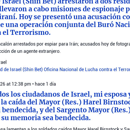
 Israel (Shin Bet) arrestaron a dos resi
llevaron a cabo misiones de espionaje p
 iraní. Hoy se presentó una acusación co
e una operación conjunta del Buró Naci
 el Terrorismo.
calón arrestados por espiar para Irán; acusados hoy de fotograf
ección de un agente extranjero.
rael
 de Israel (Shin Bet)
Oficina Nacional de Lucha contra el Terr
026 at 12:38 pm
•
hace 1 día
dos los ciudadanos de Israel, mi esposa 
a caída del Mayor (Res.) Harel Birnsto
bendecida, y del Sargento Mayor (Res.
 su memoria sea bendecida.
sa lamentan a los soldados caídos Mayor Harel Birnstock y S