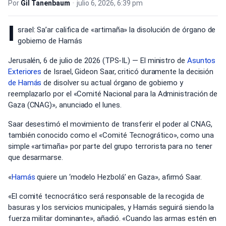
Por
Gil Tanenbaum
•
julio 6, 2026, 6:39 pm
I
srael: Sa’ar califica de «artimaña» la disolución de órgano de
gobierno de Hamás
Jerusalén, 6 de julio de 2026 (TPS-IL) — El ministro de
Asuntos
Exteriores
de Israel, Gideon Saar, criticó duramente la decisión
de Hamás
de disolver su actual órgano de gobierno y
reemplazarlo por el «Comité Nacional para la Administración de
Gaza (CNAG)», anunciado el lunes.
Saar desestimó el movimiento de transferir el poder al CNAG,
también conocido como el «Comité Tecnogrático», como una
simple «artimaña» por parte del grupo terrorista para no tener
que desarmarse.
«
Hamás
quiere un ‘modelo Hezbolá’ en Gaza», afirmó Saar.
«El comité tecnocrático será responsable de la recogida de
basuras y los servicios municipales, y Hamás seguirá siendo la
fuerza militar dominante», añadió. «Cuando las armas estén en