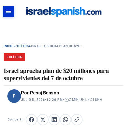
BUSCAR
INICIO
›
POLÍTICA
›
ISRAEL APRUEBA PLAN DE $20…
POLÍTICA
Israel aprueba plan de $20 millones para
supervivientes del 7 de octubre
Por
Pesaj Benson
P
2 MIN DE LECTURA
JULIO 5, 2026
•
12:26 PM
•
Compartir
Compartir en Facebook
Compartir en X
Compartir en LinkedIn
Compartir en WhatsApp
Copiar enlace