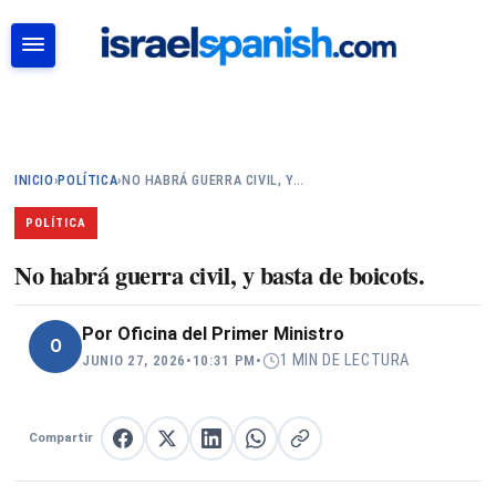
BUSCAR
INICIO
›
POLÍTICA
›
NO HABRÁ GUERRA CIVIL, Y…
POLÍTICA
No habrá guerra civil, y basta de boicots.
Por
Oficina del Primer Ministro
O
1 MIN DE LECTURA
JUNIO 27, 2026
•
10:31 PM
•
Compartir
Compartir en Facebook
Compartir en X
Compartir en LinkedIn
Compartir en WhatsApp
Copiar enlace