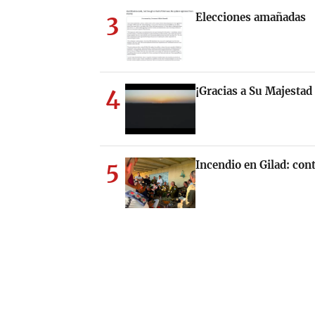
3
Elecciones amañadas
4
¡Gracias a Su Majesta
5
Incendio en Gilad: cont