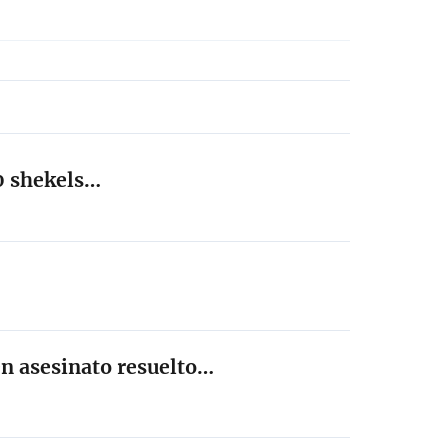
0 shekels…
en asesinato resuelto…