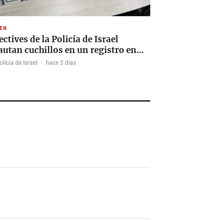
EN
ectives de la Policía de Israel
autan cuchillos en un registro en…
licía de Israel
·
hace 3 días