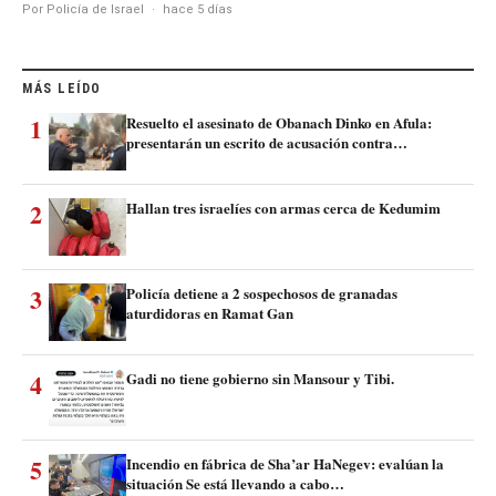
Por Policía de Israel
·
hace 5 días
MÁS LEÍDO
1
Resuelto el asesinato de Obanach Dinko en Afula:
presentarán un escrito de acusación contra…
2
Hallan tres israelíes con armas cerca de Kedumim
3
Policía detiene a 2 sospechosos de granadas
aturdidoras en Ramat Gan
4
Gadi no tiene gobierno sin Mansour y Tibi.
5
Incendio en fábrica de Sha’ar HaNegev: evalúan la
situación Se está llevando a cabo…