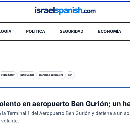
LOGÍA
POLÍTICA
SEGURIDAD
ECONOMÍA
Video Story
Truth Social
silangang Jerusalem
Iran
violento en aeropuerto Ben Gurión; un he
 de la Terminal 1 del Aeropuerto Ben Gurión y detiene a un 
 volante.