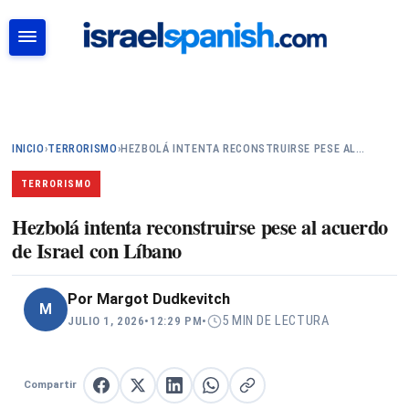
BUSCAR
INICIO
›
TERRORISMO
›
HEZBOLÁ INTENTA RECONSTRUIRSE PESE AL…
TERRORISMO
Hezbolá intenta reconstruirse pese al acuerdo
de Israel con Líbano
Por
Margot Dudkevitch
M
5 MIN DE LECTURA
JULIO 1, 2026
•
12:29 PM
•
Compartir
Compartir en Facebook
Compartir en X
Compartir en LinkedIn
Compartir en WhatsApp
Copiar enlace