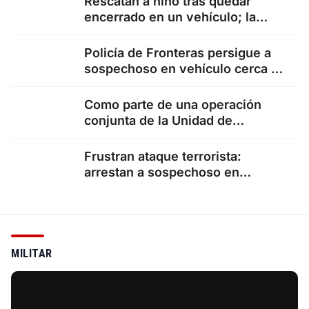
Rescatan a niño tras quedar
encerrado en un vehículo; la
policía evitó una tragedia.
Policía de Fronteras persigue a
sospechoso en vehículo cerca de
Shfaram
Como parte de una operación
conjunta de la Unidad de
Inteligencia del Distrito de…
Frustran ataque terrorista:
arrestan a sospechoso en
campamento de refugiados de
Shuafat, en la…
MILITAR