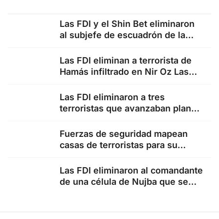
Las FDI y el Shin Bet eliminaron
al subjefe de escuadrón de la
organización…
Las FDI eliminan a terrorista de
Hamás infiltrado en Nir Oz Las
Fuerzas de…
Las FDI eliminaron a tres
terroristas que avanzaban planes
terroristas contra nuestras
fuerzas en…
Fuerzas de seguridad mapean
casas de terroristas para su
sellado y demolición Las
fuerzas…
Las FDI eliminaron al comandante
de una célula de Nujba que se
infiltró en…