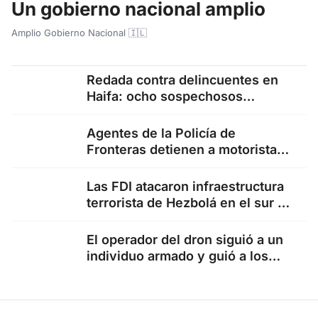
Un gobierno nacional amplio
Amplio Gobierno Nacional 🇮🇱
Redada contra delincuentes en
Haifa: ocho sospechosos
arrestados y unos 100.000
shekels incautados
Agentes de la Policía de
Fronteras detienen a motorista
sin carné que circulaba contra…
Las FDI atacaron infraestructura
terrorista de Hezbolá en el sur de
Líbano en respuesta…
El operador del dron siguió a un
individuo armado y guió a los
agentes…