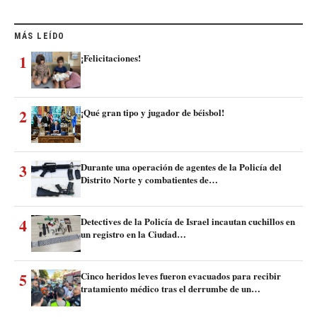
MÁS LEÍDO
1
¡Felicitaciones!
2
¡Qué gran tipo y jugador de béisbol!
3
Durante una operación de agentes de la Policía del
Distrito Norte y combatientes de…
4
Detectives de la Policía de Israel incautan cuchillos en
un registro en la Ciudad…
5
Cinco heridos leves fueron evacuados para recibir
tratamiento médico tras el derrumbe de un…