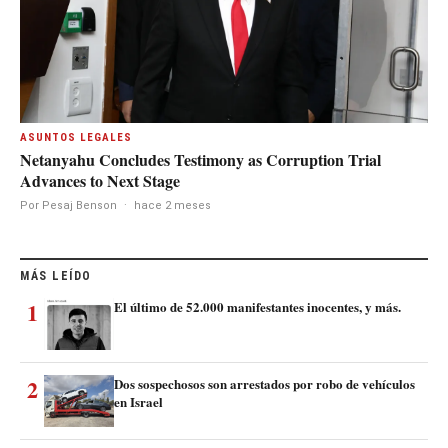
ASUNTOS LEGALES
Netanyahu Concludes Testimony as Corruption Trial
Advances to Next Stage
Por Pesaj Benson
·
hace 2 meses
MÁS LEÍDO
1
El último de 52.000 manifestantes inocentes, y más.
2
Dos sospechosos son arrestados por robo de vehículos
en Israel