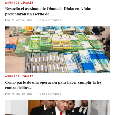
ASUNTOS LEGALES
Resuelto el asesinato de Obanach Dinko en Afula:
presentarán un escrito de…
Por Policía de Israel
·
hace 2 semanas
ASUNTOS LEGALES
Como parte de una operación para hacer cumplir la ley
contra delitos…
Por Policía de Israel
·
hace 3 semanas