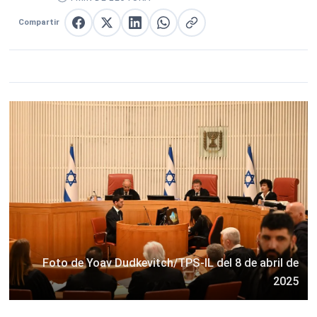
Compartir
Compartir en Facebook
Compartir en X
Compartir en LinkedIn
Compartir en WhatsApp
Copiar enlace
Foto de Yoav Dudkevitch/TPS-IL del 8 de abril de
2025