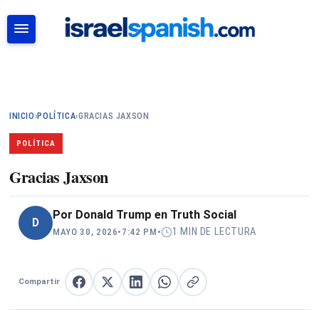
BUSCAR
INICIO
›
POLÍTICA
›
GRACIAS JAXSON
POLÍTICA
Gracias Jaxson
Por
Donald Trump en Truth Social
D
1 MIN DE LECTURA
MAYO 30, 2026
•
7:42 PM
•
Compartir
Compartir en Facebook
Compartir en X
Compartir en LinkedIn
Compartir en WhatsApp
Copiar enlace