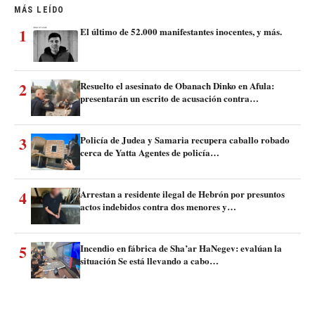
MÁS LEÍDO
1
El último de 52.000 manifestantes inocentes, y más.
2
Resuelto el asesinato de Obanach Dinko en Afula:
presentarán un escrito de acusación contra…
3
Policía de Judea y Samaria recupera caballo robado
cerca de Yatta Agentes de policía…
4
Arrestan a residente ilegal de Hebrón por presuntos
actos indebidos contra dos menores y…
5
Incendio en fábrica de Sha’ar HaNegev: evalúan la
situación Se está llevando a cabo…